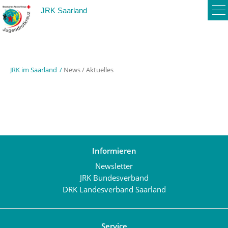
To
JRK Saarland
na
JRK im Saarland
News / Aktuelles
Informieren
Newsletter
JRK Bundesverband
DRK Landesverband Saarland
Service