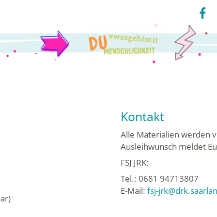
Kontakt
Alle Materialien werden v
Ausleihwunsch meldet Euc
FSJ JRK:
Tel.: 0681 9471380
E-Mail:
fsj-jrk@drk.saarla
ar)