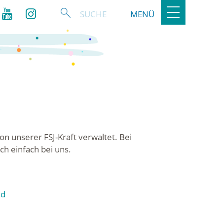
Toggle
MENÜ
navigation
on unserer FSJ-Kraft verwaltet. Bei
h einfach bei uns.
7
nd