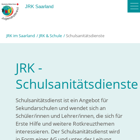
To
JRK Saarland
na
JRK im Saarland
JRK & Schule
Schulsanitätsdienste
JRK -
Schulsanitätsdienste
Schulsanitätsdienst ist ein Angebot für
Sekundarschulen und wendet sich an
Schüler/innen und Lehrer/innen, die sich für
Erste Hilfe und weitere Rotkreuzthemen
interessieren. Der Schulsanitätsdienst wird
in Form einer AG und unter der Leitung