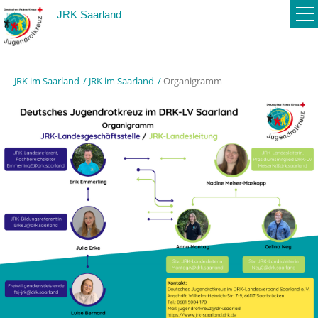
To
JRK Saarland
na
JRK im Saarland
JRK im Saarland
Organigramm